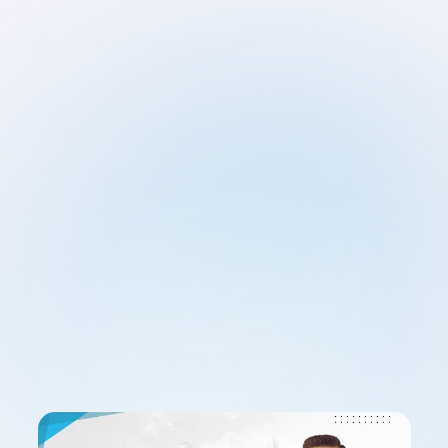
Crie sua 
Petição
Inicial de forma 
automática
em minutos
Economize tempo, tenha 
petições corretas e 
contextualizadas ao seu caso, 
incluindo cálculos (ex.: 
trabalhistas).